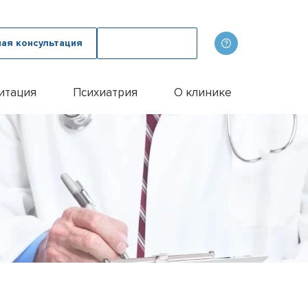
ная консультация
Вызвать врача
итация
Психиатрия
О клинике
олога
ов
Наши врачи
дому
зма с психологом
p
Фотогалерея
лом
и
итации алкоголиков
Лицензии и сертификаты
иванием ампулы
ицы
итация наркозависимых
Отзывы
цы у пожилых людей
Цены
цы у женщин
Контакты
м
ого расстройства
и
и
и
Эспераль
офобии
енко
и