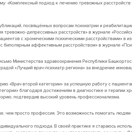
ему: «Комплексный подход к лечению тревожных расстройств
убликаций, посвящённых вопросам психиатрии и реабилитации
 тревожно-депрессивных расстройств» в журнале «Российск
пациентов с хроническими психическими расстройствами» в и
 с биполярным аффективным расстройством» в журнале «Псих
сьмо Министерства здравоохранения Республики Башкортост
градой «Лучший врач-психиатр региона» за внедрение иннова
рию «Врач второй категории» за успешную работу с пациента
тегории» благодаря достижениям в диагностике и терапии хр
орию, подтвердив высокий уровень профессионализма.
ше, чем просто профессия. Это возможность помогать людям 
ндивидуального подхода. В своей практике я стараюсь испо