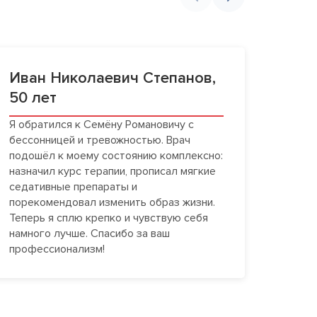
Иван Николаевич Степанов,
Елен
50 лет
год
Я обратился к Семёну Романовичу с
Моей 
бессонницей и тревожностью. Врач
«стар
подошёл к моему состоянию комплексно:
Романо
назначил курс терапии, прописал мягкие
непро
седативные препараты и
антид
порекомендовал изменить образ жизни.
подхо
Теперь я сплю крепко и чувствую себя
допол
намного лучше. Спасибо за ваш
пару 
профессионализм!
полож
за по