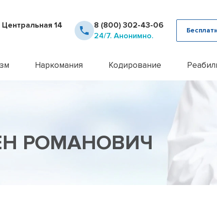
. Центральная 14
8 (800) 302-43-06
Бесплат
24/7. Анонимно.
зм
Наркомания
Кодирование
Реабил
рное лечение алкоголизма
Детоксикация наркозависимых
Кодирование Аквилонг
Консультация псих
12 шаг
ца от похмелья
Кодирование от наркомании
Кодирование алкоголизма на 
Лечение алкоголи
Day To
ца от запоя
Лечение героиновой зависимости
Кодирование алкоголизма уко
Лечение анорекси
Реабил
ние лазером
Лечение наркомании амбулаторно
Кодирование алкоголизма вш
Лечение бессонн
Реабил
ЁН РОМАНОВИЧ
ние методом Рожнова
Лечение наркомании у подростков
Кодирование Двойной Блок
Лечение бессонни
алкоголизма
Лечение наркомании в стационаре
Кодирование гипнозом
Лечение бессонни
алкоголизма пожилых
Лечение спайсовой зависимости
Кодирование иглоукалывание
Лечение биполярн
алкоголизма в стационаре
Лечение табакокурения
Кодирование Налтрексоном
Лечение булимии
алкогольной интоксикации
Лечение токсикомании
Кодирование наркозависимост
Лечение деменци
пивного алкоголизма
Лечение зависимости от Гашиша
Кодирование от алкоголизма
Лечение депресси
женского алкоголизма
Лечение зависимости от Лирики
Кодирование от алкоголизма 
Лечение дисморф
овый алкоголизм
Лечение зависимости от Мефедрона
Кодирование по методу Довж
Лечение игромани