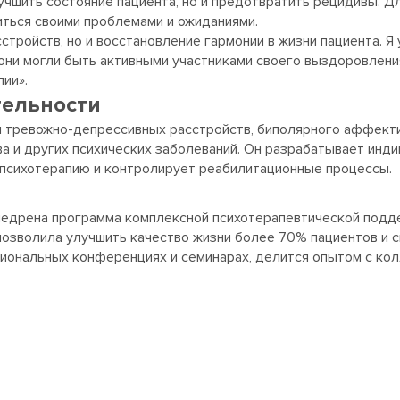
учшить состояние пациента, но и предотвратить рецидивы. Д
иться своими проблемами и ожиданиями.
стройств, но и восстановление гармонии в жизни пациента.
они могли быть активными участниками своего выздоровления
пии».
тельности
и тревожно-депрессивных расстройств, биполярного аффекти
а и других психических заболеваний. Он разрабатывает инди
т психотерапию и контролирует реабилитационные процессы.
едрена программа комплексной психотерапевтической подде
позволила улучшить качество жизни более 70% пациентов и с
иональных конференциях и семинарах, делится опытом с кол