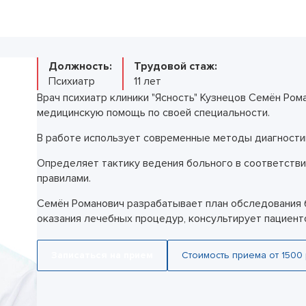
ельное лечение алкоголизма
Лечение зависимости от тропикамидов
Кодирование SIT
Лечение мании пр
 запоя
Методы лечения солевой зависимости
Кодирование Торпедо
Лечение невроза
 запоя в стационаре
Снятие ломки
Кодирование Вивитролом
Лечение ОКР (обс
УБОД
Кодировка от курения
расстройства)
Должность:
Трудовой стаж:
Метод Шичко
Лечение панически
Психиатр
11 лет
Снятие кодировки
Лечение паранойи
Врач психиатр клиники "Ясность" Кузнецов Семён Ро
Лечение ПТСР
медицинскую помощь по своей специальности.
Лечение шизофре
Лечение социопат
В работе использует современные методы диагностик
Лечение созависи
Лечение тревожног
Определяет тактику ведения больного в соответстви
Психиатр на дом
правилами.
Семён Романович разрабатывает план обследования 
оказания лечебных процедур, консультирует пациенто
Записаться на прием
Стоимость приема от 1500 