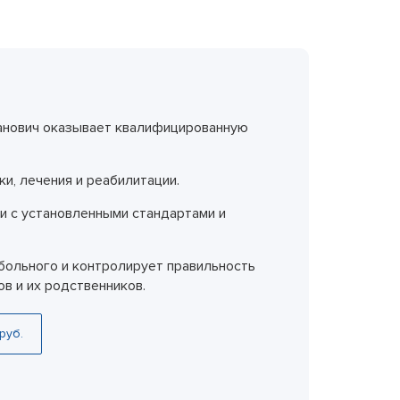
еследования
ессивно-компульсивного
х атак
манович оказывает квалифицированную
нии
ии
и, лечения и реабилитации.
мости
о расстройства
и с установленными стандартами и
больного и контролирует правильность
в и их родственников.
руб.