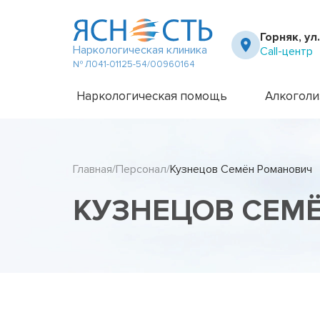
Горняк, ул
Наркологическая клиника
Call-центр
№ Л041-01125-54/00960164
Наркологическая помощь
Алкоголи
Частный вытрезвитель
Амбулато
Наркологическая клиника
Капельни
Главная
Персонал
Кузнецов Семён Романович
Телефон доверия
Капельни
Терапевт на дом
Кодирова
КУЗНЕЦОВ СЕМ
Кодирова
Лечение 
Лечение 
Лечение 
Лечение 
Лечение 
Лечение 
Подростк