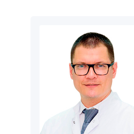
Принудит
Вывод из
Вывод из