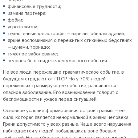
финансовые трудности;
измена партнера;
фобии;
угроза жизни;
техногенные катастрофы – взрывы, обвалы зданий;
яркие воспоминания о пережитых стихийных бедствиях
– цунами, торнадо;
тяжелое заболевание;
человек был свидетелем ужасного события.
Не все люди, пережившие травматическое событие, в
будущем страдают от ПТСР. Но у 70% людей,
переживших травмирующее событие, развивается
опасное заболевание. Его возникновение говорит о
беспомощности и ужасе перед ситуацией.
Основное условие формирования острой травмы – ее
сила, которая является ненормальной в жизни человека.
Грани допустимого у всех разные. Чаще всего нарушения
наблюдаются у людей, побывавших в зоне боевых
действий. Не зря болезнь еще называют «вьетнамский