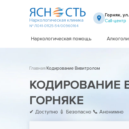
Горняк, ул
Наркологическая клиника
Call-центр
№ Л041-01125-54/00960164
Наркологическая помощь
Алкоголи
Частный вытрезвитель
Амбулато
Наркологическая клиника
Капельни
Главная
Кодирование Вивитролом
Телефон доверия
Капельни
Терапевт на дом
Кодирова
КОДИРОВАНИЕ 
Кодирова
Лечение 
Лечение 
ГОРНЯКЕ
Лечение 
Лечение 
✔ Доступно 💉 Безопасно 📞 Анонимно
Лечение 
Лечение 
Подростк