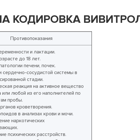
МА КОДИРОВКА ВИВИТРО
Противопоказания
еременности и лактации.
озрасте до 18 лет.
атологии печени, почек.
и сердечно-сосудистой системы в
сированной стадии.
еская реакция на активное вещество
 или любой из его наполнителей по
там пробы.
рганов кроветворения.
поидов в анализах крови и мочи.
ение наркотических
вающих.
ие психических расстройств.