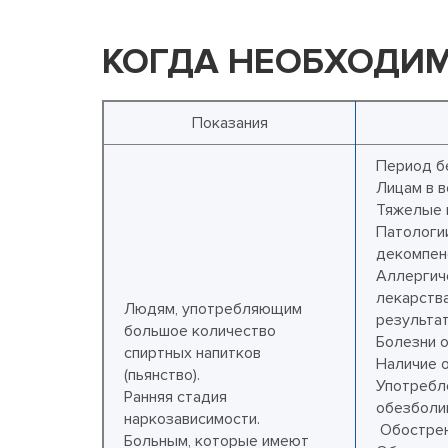
КОГДА НЕОБХОДИ
Показания
Период б
Лицам в в
Тяжелые п
Патологи
декомпен
Аллергич
лекарства
Людям, употребляющим
результа
большое количество
Болезни о
спиртных напитков
Наличие о
(пьянство).
Употребл
Ранняя стадия
обезболи
наркозависимости.
Обострен
Больным, которые имеют