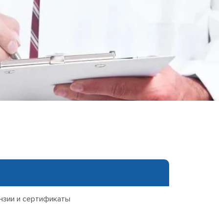
еследования
ессивно-компульсивного
х атак
нии
ии
мости
о расстройства
нзии и сертификаты