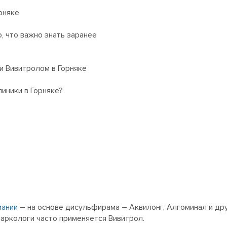
рняке
, что важно знать заранее
и Вивитролом в Горняке
иники в Горняке?
мании
– на основе дисульфирама – Аквилонг, Алгоминал и др
наркологи часто применяется Вивитрол.