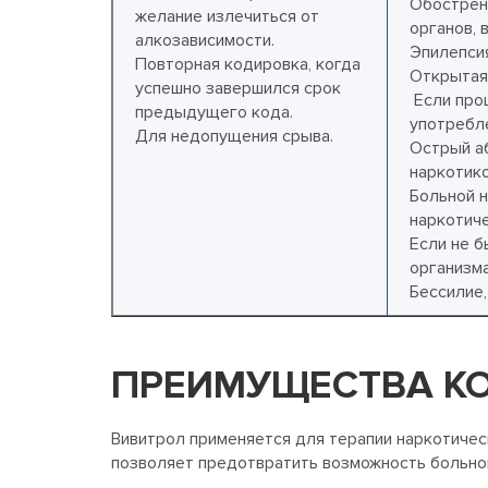
Обострен
желание излечиться от
органов, 
алкозависимости.
Эпилепсия
Повторная кодировка, когда
Открытая
успешно завершился срок
Если про
предыдущего кода.
употребл
Для недопущения срыва.
Острый а
наркотико
Больной н
наркотич
Если не 
организма
Бессилие,
ПРЕИМУЩЕСТВА КО
Вивитрол применяется для терапии наркотичес
позволяет предотвратить возможность больном