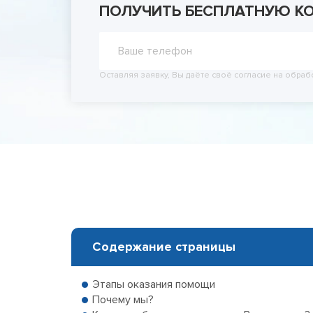
ПОЛУЧИТЬ БЕСПЛАТНУЮ К
Принудит
Вывод из
Вывод из
Оставляя заявку, Вы даёте своё согласие на обраб
Содержание страницы
Этапы оказания помощи
Почему мы?