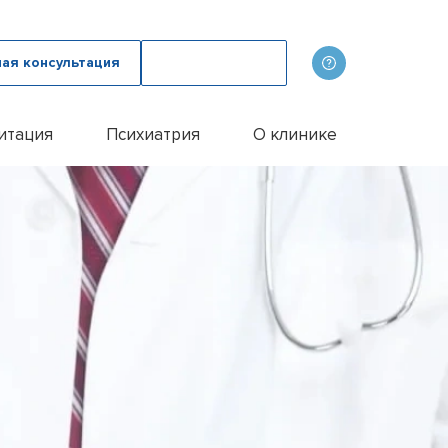
ная консультация
Вызвать врача
итация
Психиатрия
О клинике
олога
ов
Наши врачи
дому
зма с психологом
p
Фотогалерея
лом
и
итации алкоголиков
Лицензии и сертификаты
иванием ампулы
ицы
итация наркозависимых
Отзывы
цы у пожилых людей
Цены
цы у женщин
Контакты
м
ого расстройства
и
и
и
Эспераль
офобии
енко
и