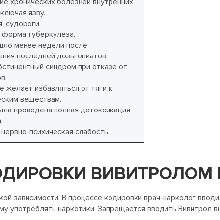
ие хронических болезней внутренних
включая язву.
, судороги.
 форма туберкулеза.
шло менее недели после
ения последней дозы опиатов.
бстинентный синдром при отказе от
в.
е желает избавляться от тяги к
еским веществам.
была проведена полная детоксикация
.
 нервно-психическая слабость.
ДИРОВКИ ВИВИТРОЛОМ 
кой зависимости. В процессе кодировки врач-нарколог ввод
у употреблять наркотики. Запрещается вводить Вивитрол вн