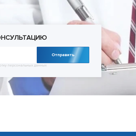
ельное лечение алкоголизма
Лечение зависимости от тропикамидов
Кодирование SIT
Лечение мании пр
 запоя
Методы лечения солевой зависимости
Кодирование Торпедо
Лечение невроза
 запоя в стационаре
Снятие ломки
Кодирование Вивитролом
Лечение ОКР (обс
УБОД
Кодировка от курения
расстройства)
Метод Шичко
Лечение панически
ОНСУЛЬТАЦИЮ
Снятие кодировки
Лечение паранойи
Лечение ПТСР
Лечение шизофре
Отправить
Лечение социопат
Лечение созависи
отку
персональных данных
Лечение тревожног
Психиатр на дом