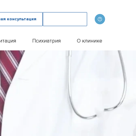
ная консультация
Вызвать врача
итация
Психиатрия
О клинике
олога
ов
Наши врачи
дому
зма с психологом
p
Фотогалерея
лом
и
итации алкоголиков
Лицензии и сертификаты
иванием ампулы
ицы
итация наркозависимых
Отзывы
цы у пожилых людей
Цены
цы у женщин
Контакты
м
ого расстройства
и
и
и
Эспераль
офобии
енко
и