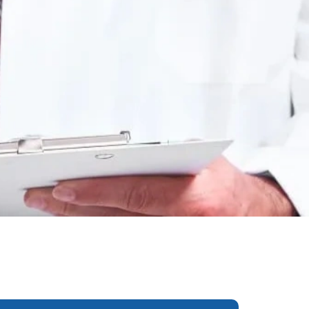
еследования
ессивно-компульсивного
х атак
нии
ии
мости
о расстройства