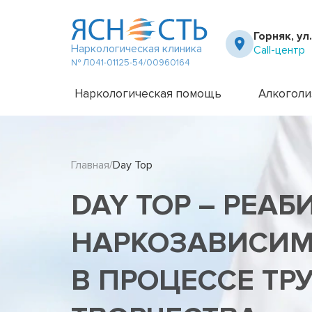
Горняк, ул
Наркологическая клиника
Call-центр
№ Л041-01125-54/00960164
Наркологическая помощь
Алкоголи
Частный вытрезвитель
Амбулато
Наркологическая клиника
Капельни
Главная
Day Top
Телефон доверия
Капельни
Терапевт на дом
Кодирова
DAY TOP – РЕА
Кодирова
Лечение 
Лечение 
НАРКОЗАВИСИМ
Лечение 
Лечение 
В ПРОЦЕССЕ ТР
Лечение 
Лечение 
Подростк