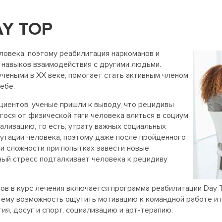
Y TOP
ловека, поэтому реабилитация наркоманов и
 навыков взаимодействия с другими людьми.
чеными в ХХ веке, помогает стать активным членом
ебе.
циентов, ученые пришли к выводу, что рецидивы
ося от физической тяги человека влиться в социум.
лизацию, то есть, утрату важных социальных
путации человека, поэтому даже после пройденного
и сложности при попытках завести новые
ный стресс подталкивает человека к рецидиву
 в курс лечения включается программа реабилитации Day Top
я ему возможность ощутить мотивацию к командной работе и 
я, досуг и спорт, социализацию и арт-терапию.