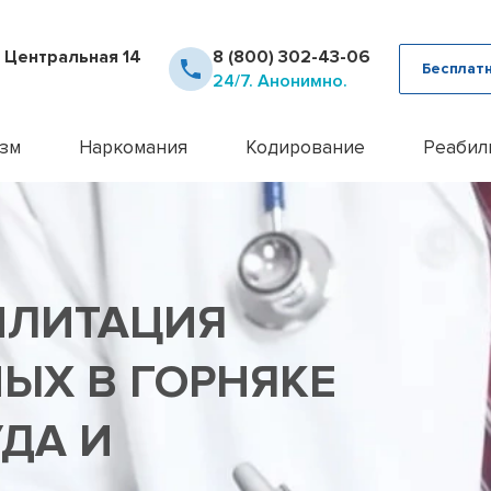
. Центральная 14
8 (800) 302-43-06
Бесплат
24/7. Анонимно.
зм
Наркомания
Кодирование
Реабил
рное лечение алкоголизма
Детоксикация наркозависимых
Кодирование Аквилонг
Консультация псих
12 шаг
ца от похмелья
Кодирование от наркомании
Кодирование алкоголизма на 
Лечение алкоголи
Day To
ца от запоя
Лечение героиновой зависимости
Кодирование алкоголизма уко
Лечение анорекси
Реабил
ние лазером
Лечение наркомании амбулаторно
Кодирование алкоголизма вш
Лечение бессонн
Реабил
БИЛИТАЦИЯ
ние методом Рожнова
Лечение наркомании у подростков
Кодирование Двойной Блок
Лечение бессонни
алкоголизма
Лечение наркомании в стационаре
Кодирование гипнозом
Лечение бессонни
алкоголизма пожилых
Лечение спайсовой зависимости
Кодирование иглоукалывание
Лечение биполярн
ЫХ В ГОРНЯКЕ
алкоголизма в стационаре
Лечение табакокурения
Кодирование Налтрексоном
Лечение булимии
алкогольной интоксикации
Лечение токсикомании
Кодирование наркозависимост
Лечение деменци
УДА И
пивного алкоголизма
Лечение зависимости от Гашиша
Кодирование от алкоголизма
Лечение депресси
женского алкоголизма
Лечение зависимости от Лирики
Кодирование от алкоголизма 
Лечение дисморф
овый алкоголизм
Лечение зависимости от Мефедрона
Кодирование по методу Довж
Лечение игромани