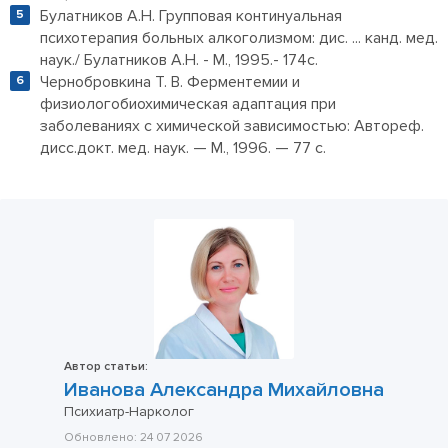
Булатников А.Н. Групповая континуальная
психотерапия больных алкоголизмом: дис. ... канд. мед.
наук./ Булатников А.Н. - М., 1995.- 174с.
Чернобровкина Т. В. Ферментемии и
физиологобиохимическая адаптация при
заболеваниях с химической зависимостью: Автореф.
дисс.докт. мед. наук. — М., 1996. — 77 с.
Автор статьи:
Иванова Александра Михайловна
Психиатр-Нарколог
Обновлено:
24 07 2026